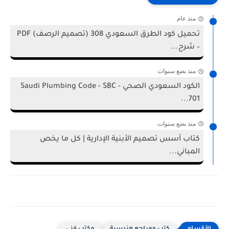
منذ عام
تحميل كود الطرق السعودي 308 (تصميم الرصف) PDF
– شرح...
منذ بضع سنوات
الكود السعودي الصحي - Saudi Plumbing Code - SBC
701...
منذ بضع سنوات
كتاب أسس تصميم الأبنية الإدارية | كل ما يخص
المباني...