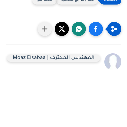
كتب ومراجع هندسية
مكتب فني
المهندس المحترف | Moaz Elsabaa