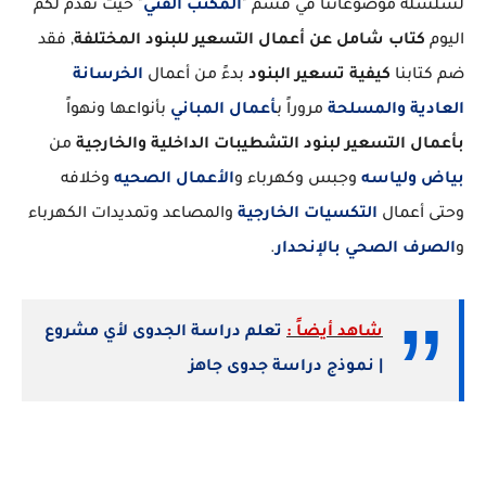
لسلسلة موضوعاتنا في قسم "
المكتب الفني
" حيث نقدم لكم
اليوم
كتاب شامل عن أعمال التسعير للبنود المختلفة
, فقد
ضم كتابنا
كيفية تسعير البنود
بدءً من أعمال
الخرسانة
العادية والمسلحة
مروراً ب
أعمال المباني
بأنواعها ونهواً
بأعمال التسعير لبنود التشطيبات الداخلية والخارجية
من
بياض ولياسه
وجبس وكهرباء و
الأعمال الصحيه
وخلافه
وحتى أعمال
التكسيات الخارجية
والمصاعد وتمديدات الكهرباء
و
الصرف الصحي بالإنحدار
.
شاهد أيضاً :
تعلم دراسة الجدوى لأي مشروع
| نموذج دراسة جدوى جاهز