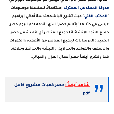
"كتاب اتعلم حصر" لـ م أماني عيسى هو موضوعنا اليوم في
مدونة المهندس المحترف
إستكمالاً لسلسلة موضوعات
"
المكتب الفني
" حيث تشرح الباشمهندسة أماني إبراهيم
عيسى في كتابها "إتعلم حصر" الذي نقدمه لكم اليوم حصر
جميع البنود الإنشائية لجميع العناصر أي انه يشمل حصر
الحديد والخرسانات لجميع العناصر من الأعمده والكمرات
والأسقف والقواعد والخوازيق واللبشه والحوائط وخلافه,
كما وتشرح أيضاً حصر أعمال العزل والمباني.
شاهد أيضاً :
حصر كميات مشروع كامل
pdf