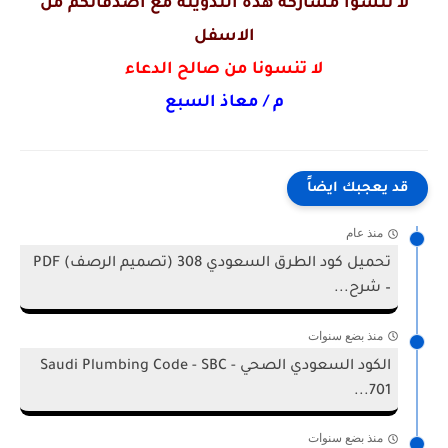
لا تنسوا مشاركه هذه التدوينه مع اصدقائكم من
الاسفل
لا تنسونا من صالح الدعاء
م / معاذ السبع
قد يعجبك ايضاً
منذ عام
تحميل كود الطرق السعودي 308 (تصميم الرصف) PDF
– شرح...
منذ بضع سنوات
الكود السعودي الصحي - Saudi Plumbing Code - SBC
701...
منذ بضع سنوات