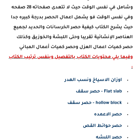
وشامل في نفس الوقت حيث لا تتعدى صفحاته 28 صفحه
وفي نفس الوقت فو يشمل اعمال الحصر بدرجة كبيره جدا
حيث يشرح الكتاب كيفية حصر الخرسانات والحديد لجميع
العناصر الإنشائية تقريبا وحتى اللبشة والخوزيق وكذلك
حصر كميات اعمال العزل وحصر كميات أعمال المباني
وفيما يلي محتويات الكتاب بالتفصيل وبنفس ترتيب الكتاب
:
اوزان الاسياخ ونسب الهدر
Flat slab - حصر سقف
hollow block - حصر سقف
حصر الاعمده
حصر حوائط القص
حصر اللبشه