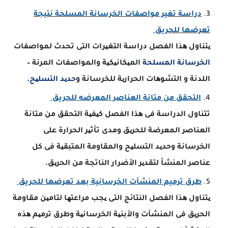
دراسة تغير مواصفات الخرسانة المسلحة نتيجة
تعرضها للحريق
یتناول ھذا الفصل دراسة التغیرات التى تحدث لمواصفات
الخرسانة المسلحة
المیكانیكیة والمواصفات المرنة –
اللدنة و التشوھات الحراریة للخرسانة و
حدید التسلیح
.
التحقق من متانة العناصر المعرضه للحريق
تتناول الدراسة فى ھذا الفصل كیفیة التحقق من متانة
العناصر المعرضة للحریق ومدى تأثیر الحرارة على
الخرسانة وحدید التسلیح والمقاومة المتبقیة فى كل
عناصر المنشأ لتقدیر الأضرار الناتجة من الحریق.
طرق ترميم المنشآت الخرسانية بعد تعرضها للحريق
یتناول ھذا الفصل النتائج التى یجب مراعتھا لتامین مقاومة
الحریق فى المنشآت والأبنیة الخرسانیة وطرق ترمیم ھذه