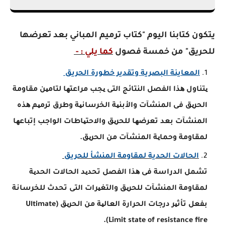
يتكون كتابنا اليوم "كتاب ترميم المباني بعد تعرضها
للحريق" من خمسة فصول
كما يلي : -
المعاينة البصرية وتقدير خطورة الحريق
یتناول ھذا الفصل النتائج التى یجب مراعتھا لتامین مقاومة
الحریق فى المنشآت والأبنیة الخرسانیة وطرق ترمیم ھذه
المنشآت بعد تعرضھا للحریق والاحتیاطات الواجب إتباعھا
لمقاومة وحمایة المنشآت من الحریق.
الحالات الحدية لمقاومة المنشأ للحريق
تشمل الدراسة فى ھذا الفصل تحدید الحالات الحدیة
لمقاومة المنشآت للحریق والتغیرات التى تحدث للخرسانة
بفعل تأثیر درجات الحرارة العالیة من الحریق (Ultimate
Limit state of resistance fire).