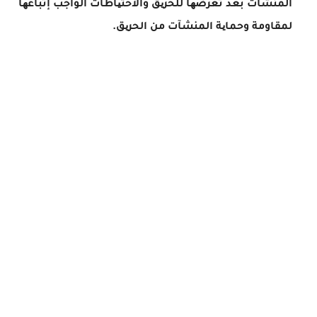
المنشآت بعد تعرضھا للحریق والاحتیاطات الواجب إتباعھا
لمقاومة وحمایة المنشآت من الحریق.