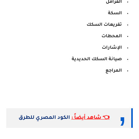
الفرامل
السكة
تفريعات السكك
المحطات
الإشارات
صيانة السكك الحديدية
المراجع
👈 شاهد أيضاً :
الكود المصري للطرق