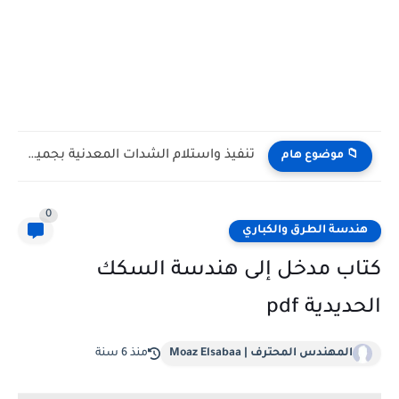
تنفيذ واستلام الشدات المعدنية بجميع انواعها | شرح وافي مصور...
📁 موضوع هام
0
هندسة الطرق والكباري
كتاب مدخل إلى هندسة السكك
الحديدية pdf
المهندس المحترف | Moaz Elsabaa
منذ 6 سنة