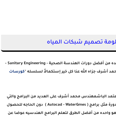
ومة تصميم شبكات المياه
بواحده من أفضل دورات الهندسة الصحية - Sanitary Engineering -
 أشرف جزاه الله عنا كل خير إستكمالاً لسلسله "
كورسات
عتمد الباشمهندس محمد أشرف على العديد من البرامج والتي
سوف يتعلمها الدارس ضمنياً أثناء متابعته لهذه الدورة مثل برامج ( Autocad - WaterGmes ) دون الحاجه للحصول
هو واحده من أفضل الطرق لتعلم البرامج الهندسيه عوضا عن