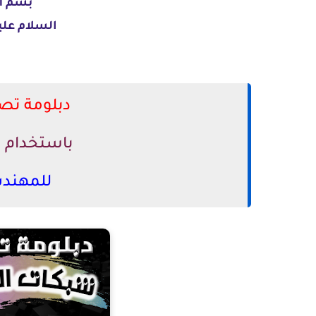
بسم ال
السلام عليك
دبلومة تص
باستخدام برنامج 
للمهند