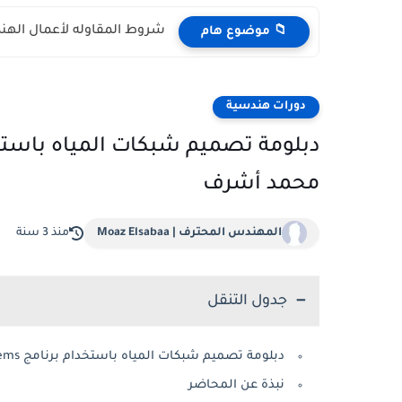
شروط المقاوله لأعمال الهندس
📁 موضوع هام
دورات هندسية
محمد أشرف
المهندس المحترف | Moaz Elsabaa
منذ 3 سنة
جدول التنقل
دبلومة تصميم شبكات المياه باستخدام برنامج Water Gems للمهندس محمد أشرف
نبذة عن المحاضر