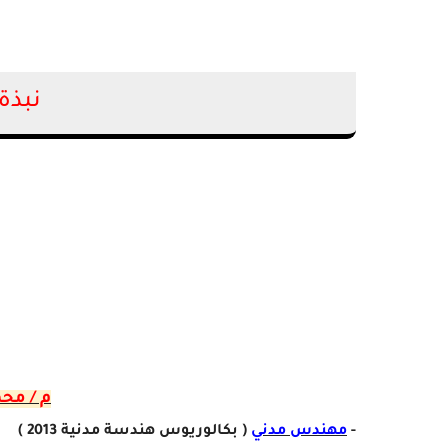
نبذة
م / مح
-
مهندس مدني
( بكالوريوس هندسة مدنية 2013 )