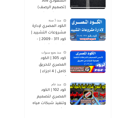
السعودي 308
(تصميم الرصف)
PDF – شرح شامل
منذ 5 سنة
لمحتويات الكود وأهم
الكود المصري لإدارة
بنوده
مشروعات التشييد |
كود 311 - 2009 | -
النسخه الأوضح
منذ بضع سنوات
كود 305 | الكود
المصري للحريق
كامل | 4 اجزاء |
أسس التصميم
منذ عام
وإشتراطات التنفيذ
كود 102 | الكود
لحماية المنشآت من
المصري لتصميم
الحريق
وتنفيذ شبكات مياه
الشرب والصرف
الصحي | 2010