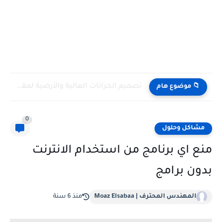
تصميم الخزانات العالية والأرضية لمقاومة الزلازل طبقاً للكود المصري والأوروبي...
📁 موضوع هام
0
مشاكل وحلول
منع اي برنامج من استخدام الانترنت
بدون برامج
المهندس المحترف | Moaz Elsabaa
منذ 6 سنة