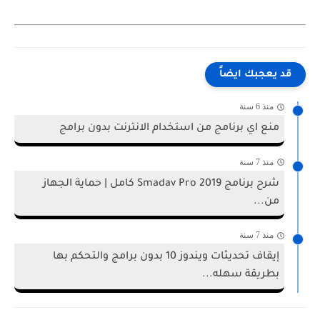
قد يعجبك ايضاً
منذ 6 سنة
منع اي برنامج من استخدام الانترنت بدون برامج
منذ 7 سنة
شرح برنامج Smadav Pro 2019 كامل | حماية الجهاز
من...
منذ 7 سنة
إيقاف تحديثات ويندوز 10 بدون برامج والتحكم بها
بطريقة سهله...